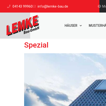
04143 99960
info@lemke-bau.de
Mo
HÄUSER
MUSTERH
Spezial